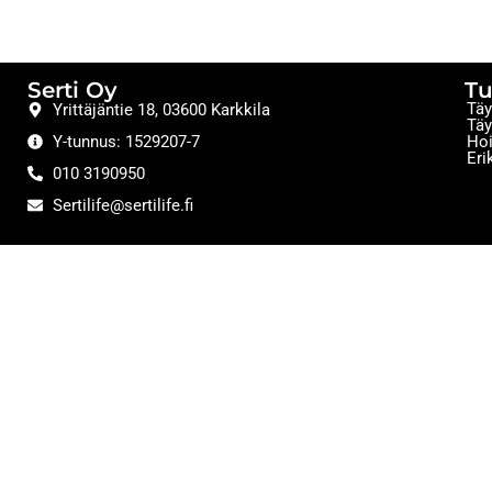
Serti Oy
Tu
Täy
Yrittäjäntie 18, 03600 Karkkila
Täy
Y-tunnus: 1529207-7
Hoi
Eri
010 3190950
Sertilife@sertilife.fi