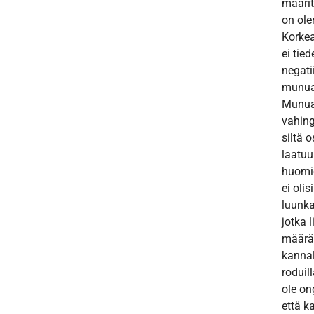
määrit
on ole
Korkea
ei tie
negati
munuai
Munua
vahing
siltä 
laatuu
huomio
ei olis
luunka
jotka 
määrä
kannalt
roduil
ole on
että k