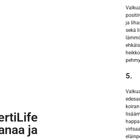
Valkua
positi
ja lih
sekä l
lämmö
ehkäis
heikko
pehmyt
5.
Valkua
edesau
koiran
ertiLife
lisääm
happam
anaa ja
virtsa
eläinp