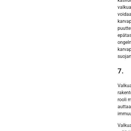
kasvun
valkua
voidaa
karvap
puutte
epätas
ongelm
karvap
suoja
7.
Valkua
rakent
rooli 
auttaa
immuu
Valkua