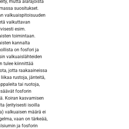
elty, mutta alarajoista
massa suositukset.
n valkuaispitoisuuden
detä vaikuttavan
ivisesti esim.
sten toimintaan.
isten kannalta
ollista on fosfori ja
osin valkuaislähteiden
n tulee kiinnittää
ta, jotta raakaaineissa
i liikaa rustoja, jänteitä,
ppaleita tai ruotoja,
lisäävät fosforin
ä. Koiran kasvamisen
a (erityisesti isoilla
la) valkuaisen määrä ei
gelma, vaan on tärkeää,
alsiumin ja fosforin