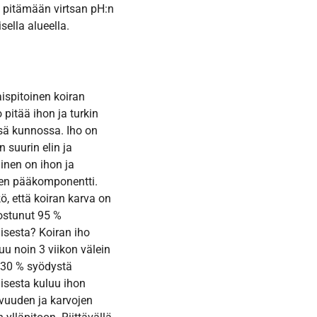
 pitämään virtsan pH:n
isella alueella.
ispitoinen koiran
 pitää ihon ja turkin
ä kunnossa. Iho on
n suurin elin ja
inen on ihon ja
en pääkomponentti.
kö, että koiran karva on
stunut 95 %
isesta? Koiran iho
uu noin 3 viikon välein
–30 % syödystä
isesta kuluu ihon
vuuden ja karvojen