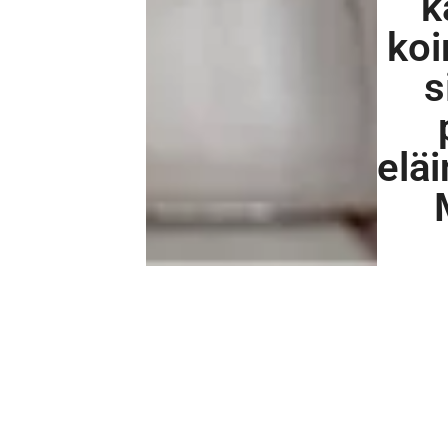
k
koi
s
eläi