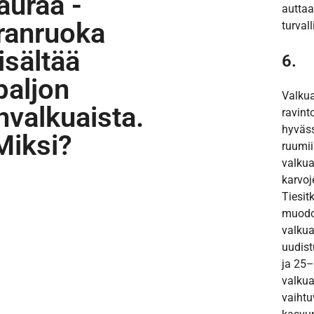
auraa -
auttaa
ranruoka
turvall
isältää
6.
paljon
Valkua
nvalkuaista.
ravinto
hyväss
Miksi?
ruumii
valkua
karvoj
Tiesit
muodo
valkua
uudist
ja 25
valkua
vaihtu