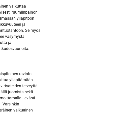
inen vaikuttaa
ivisesti ruumiinpainon
asmassan ylläpitoon
iikkuvuuteen ja
ntuotantoon. Se myös
ee väsymystä,
utta ja
kudosvaurioita.
ispitoinen ravinto
ttaa ylläpitämään
 virtsateiden terveyttä
ällä juomista sekä
oittamalla lievästi
a. Varsinkin
eräinen valkuainen