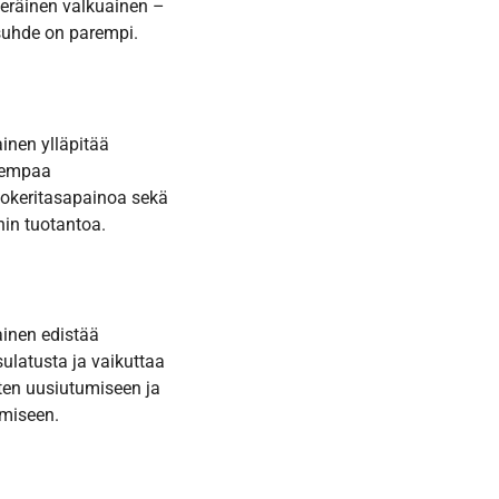
eräinen valkuainen –
uhde on parempi.
inen ylläpitää
sempaa
okeritasapainoa sekä
inin tuotantoa.
inen edistää
ulatusta ja vaikuttaa
en uusiutumiseen ja
miseen.