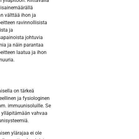
 ylläpitoon. Riittävällä
isainemäärällä
n välttää ihon ja
eitteen ravinnollisista
ista ja
apainoista johtuvia
ia ja näin parantaa
eitteen laatua ja ihon
muuria.
isella on tärkeä
eellinen ja fysiologinen
mm. immuunisoluille. Se
 ylläpitämään vahvaa
nisysteemiä.
isen ylärajaa ei ole