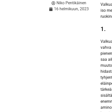
Niko Pentikäinen
Valkuai
16 helmikuun, 2023
iso me
ruokin
1.
Valkua
vahva 
pienen
saa ai
muutok
hidast
tyhjent
eläinp
tärkeä
sisält
enemm
amino