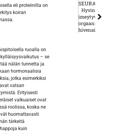
SEURAAVA
sella eli proteiinilla on
Hyvin
rkitys koiran
imeytyvät
nassa.
orgaaniset
hivenaineet
ispitoisella ruoalla on
kylläisyysvaikutus – se
tää nälän tunnetta ja
kaan hormonaalisia
sia, jotka esimerkiksi
avat vatsan
ymistä. Erityisesti
eräiset valkuaiset ovat
ssä roolissa, koska ne
ävät huomattavasti
än tärkeitä
happoja kuin