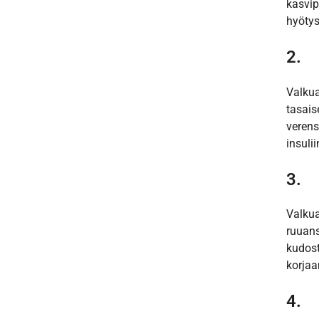
kasvip
hyötys
2.
Valkua
tasai
verens
insuli
3.
Valkua
ruuans
kudost
korjaa
4.