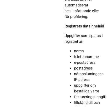
automatiserat
beslutsfattande eller
för profilering.
Registrets datainnehåll
Uppgifter som sparas i
registret är:
namn
telefonnummer
e-postadress
postadress
nätanslutningens
IP-adress
uppgifter om
beställda varor
faktureringsuppgift
tillstånd till och