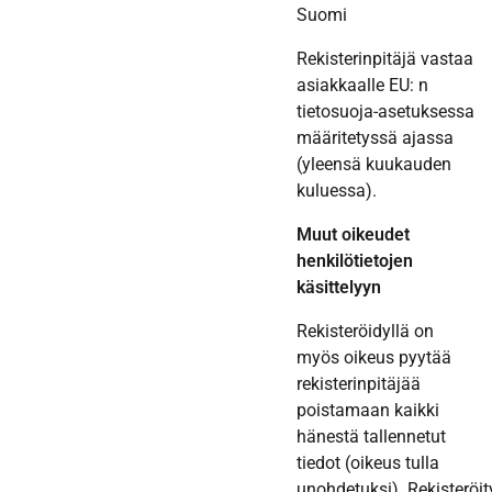
Suomi
Rekisterinpitäjä vastaa
asiakkaalle EU: n
tietosuoja-asetuksessa
määritetyssä ajassa
(yleensä kuukauden
kuluessa).
Muut oikeudet
henkilötietojen
käsittelyyn
Rekisteröidyllä on
myös oikeus pyytää
rekisterinpitäjää
poistamaan kaikki
hänestä tallennetut
tiedot (oikeus tulla
unohdetuksi). Rekisteröit