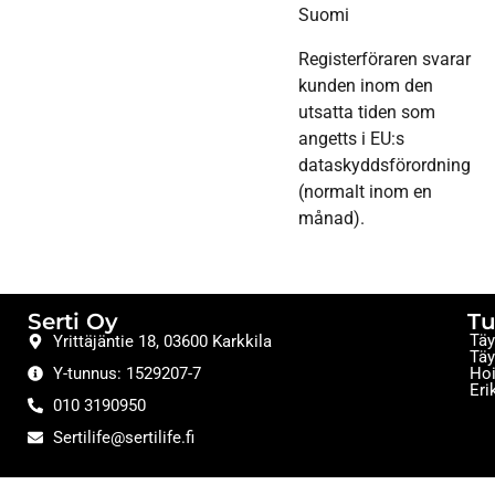
Suomi
Registerföraren svarar
kunden inom den
utsatta tiden som
angetts i EU:s
dataskyddsförordning
(normalt inom en
månad).
Serti Oy
Tu
Täy
Yrittäjäntie 18, 03600 Karkkila
Täy
Y-tunnus: 1529207-7
Hoi
Eri
010 3190950
Sertilife@sertilife.fi