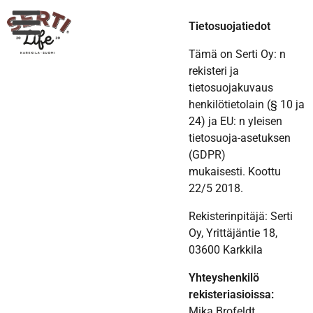
Tietosuojatiedot
Tämä on Serti Oy: n
rekisteri ja
tietosuojakuvaus
henkilötietolain (§ 10 ja
24) ja EU: n yleisen
tietosuoja-asetuksen
(GDPR)
mukaisesti. Koottu
22/5 2018.
Rekisterinpitäjä: Serti
Oy, Yrittäjäntie 18,
03600 Karkkila
Yhteyshenkilö
rekisteriasioissa:
Mika Brofeldt