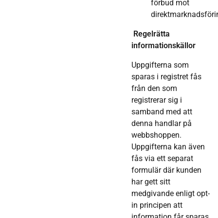
förbud mot
direktmarknadsföri
Regelrätta
informationskällor
Uppgifterna som
sparas i registret fås
från den som
registrerar sig i
samband med att
denna handlar på
webbshoppen.
Uppgifterna kan även
fås via ett separat
formulär där kunden
har gett sitt
medgivande enligt opt-
in principen att
information får sparas