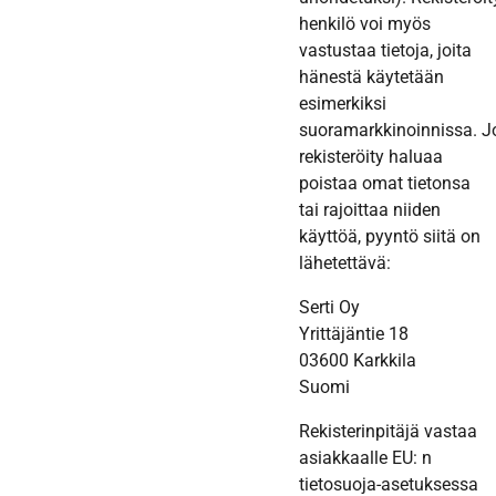
henkilö voi myös
vastustaa tietoja, joita
hänestä käytetään
esimerkiksi
suoramarkkinoinnissa. J
rekisteröity haluaa
poistaa omat tietonsa
tai rajoittaa niiden
käyttöä, pyyntö siitä on
lähetettävä:
Serti Oy
Yrittäjäntie 18
03600 Karkkila
Suomi
Rekisterinpitäjä vastaa
asiakkaalle EU: n
tietosuoja-asetuksessa