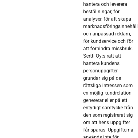
hantera och leverera
beställningar, för
analyser, för att skapa
marknadsföringsinnehåll
och anpassad reklam,
för kundservice och för
att förhindra missbruk.
Sertti Oy:s rätt att
hantera kundens
personuppgifter
grundar sig på de
rättsliga intressen som
en möjlig kundrelation
genererar eller på ett
entydigt samtycke från
den som registrerat sig
om att hens uppgifter
får sparas. Uppgifterna
används inte för