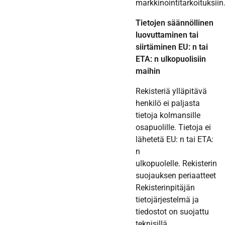
markkinointitarkoituksiin
Tietojen säännöllinen
luovuttaminen tai
siirtäminen EU: n tai
ETA: n ulkopuolisiin
maihin
Rekisteriä ylläpitävä
henkilö ei paljasta
tietoja kolmansille
osapuolille. Tietoja ei
lähetetä EU: n tai ETA:
n
ulkopuolelle. Rekisterin
suojauksen periaatteet
Rekisterinpitäjän
tietojärjestelmä ja
tiedostot on suojattu
teknisillä