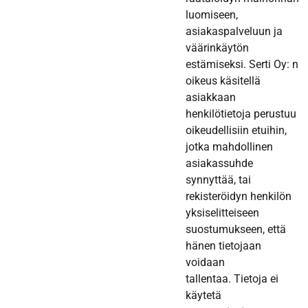
luomiseen,
asiakaspalveluun ja
väärinkäytön
estämiseksi. Serti Oy: n
oikeus käsitellä
asiakkaan
henkilötietoja perustuu
oikeudellisiin etuihin,
jotka mahdollinen
asiakassuhde
synnyttää, tai
rekisteröidyn henkilön
yksiselitteiseen
suostumukseen, että
hänen tietojaan
voidaan
tallentaa. Tietoja ei
käytetä