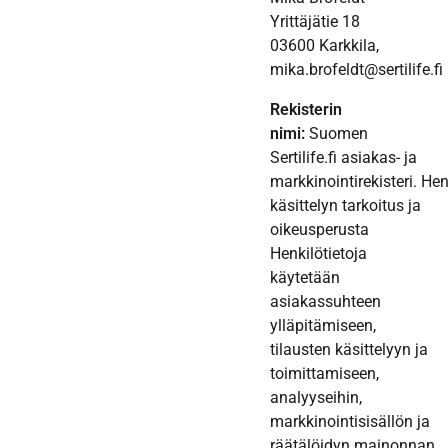
Yrittäjätie 18
03600 Karkkila,
mika.brofeldt@sertilife.fi
Rekisterin
nimi:
Suomen
Sertilife.fi asiakas- ja
markkinointirekisteri. Hen
käsittelyn tarkoitus ja
oikeusperusta
Henkilötietoja
käytetään
asiakassuhteen
ylläpitämiseen,
tilausten käsittelyyn ja
toimittamiseen,
analyyseihin,
markkinointisisällön ja
räätälöidyn mainonnan