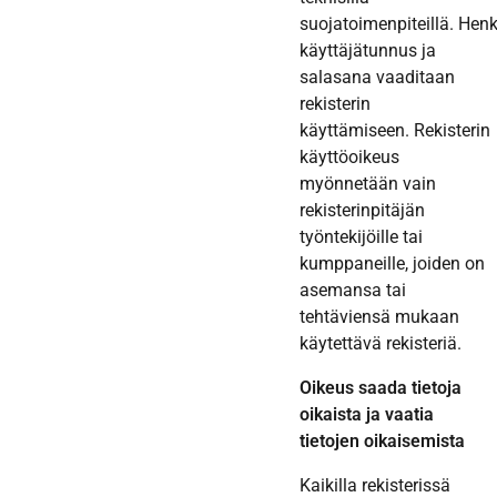
suojatoimenpiteillä. Hen
käyttäjätunnus ja
salasana vaaditaan
rekisterin
käyttämiseen. Rekisterin
käyttöoikeus
myönnetään vain
rekisterinpitäjän
työntekijöille tai
kumppaneille, joiden on
asemansa tai
tehtäviensä mukaan
käytettävä rekisteriä.
Oikeus saada tietoja
oikaista ja vaatia
tietojen oikaisemista
Kaikilla rekisterissä