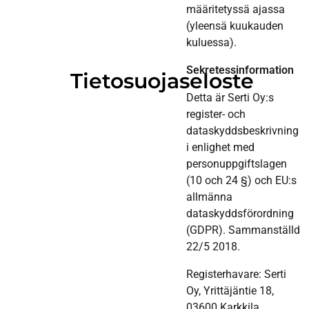
määritetyssä ajassa
(yleensä kuukauden
kuluessa).
Sekretessinformation
Tietosuojaseloste
Detta är Serti Oy:s
register- och
dataskyddsbeskrivning
i enlighet med
personuppgiftslagen
(10 och 24 §) och EU:s
allmänna
dataskyddsförordning
(GDPR). Sammanställd
22/5 2018.
Registerhavare: Serti
Oy, Yrittäjäntie 18,
03600 Karkkila