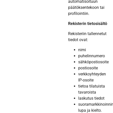
automatisoituun
päätöksentekoon tai
profilointiin.
Rekisterin tietosisältö
Rekisteriin tallennetut
tiedot ovat:
nimi
puhelinnumero
sähköpostiosoite
postiosoite
verkkoyhteyden
IP-osoite
tietoa tilatuista
tavaroista
laskutus tiedot
suoramarkkinoinni
lupa ja kielto.