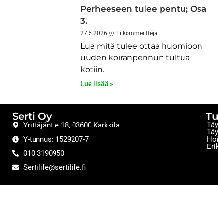
Perheeseen tulee pentu; Osa
3.
27.5.2026
Ei kommentteja
Lue mitä tulee ottaa huomioon
uuden koiranpennun tultua
kotiin.
Lue lisää »
Serti Oy
Tu
Täy
Yrittäjäntie 18, 03600 Karkkila
Täy
Y-tunnus: 1529207-7
Hoi
Eri
010 3190950
Sertilife@sertilife.fi