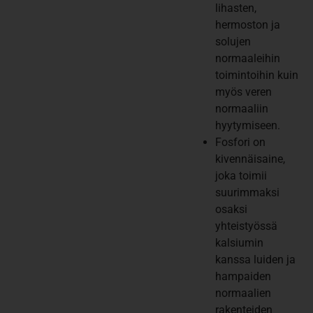
lihasten,
hermoston ja
solujen
normaaleihin
toimintoihin kuin
myös veren
normaaliin
hyytymiseen.
Fosfori on
kivennäisaine,
joka toimii
suurimmaksi
osaksi
yhteistyössä
kalsiumin
kanssa luiden ja
hampaiden
normaalien
rakenteiden