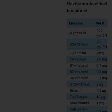
Ravitsemukselliset
lisäaineet
Lisäaine
Per tl
400
A-vitamiini
ky/IE/IU
40
D3-vitamiini
ky/IE/IU
E-vitamiini
4 mg
C-vitamiini
4,8 mg
B1-vitamiini
0,1 mg
B2-vitamiini
0,2 mg
B6-vitamiini
0,1 mg
B12-vitamiini
2 μg
Biotiini
4,5 μg
Foolihappo
10 μg
Niasiiniamidi
1 mg
Kalsium-D -
0,8 mg