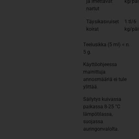
ja imettävät
kg/päi
nartut
Täysikasvuiset
1 tl/6
koirat
kg/päi
Teelusikka (5 ml) = n.
5 g.
Käyttöohjeessa
mainittuja
annosmääriä ei tule
ylittää.
Säilytys kuivassa
paikassa 8-25 °C
lämpötilassa,
suojassa
auringonvalolta.