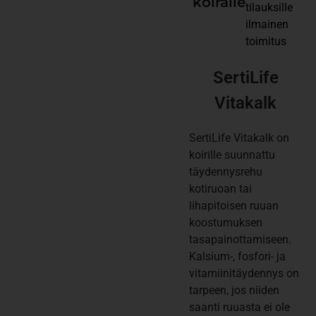
koiralle
tilauksille
ilmainen
toimitus
SertiLife
Vitakalk
SertiLife Vitakalk on
koirille suunnattu
täydennysrehu
kotiruoan tai
lihapitoisen ruuan
koostumuksen
tasapainottamiseen.
Kalsium-, fosfori- ja
vitamiinitäydennys on
tarpeen, jos niiden
saanti ruuasta ei ole