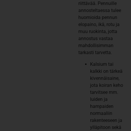
riittävää. Pennuille
annosteltaessa tulee
huomioida pennun
elopaino, ikä, rotu ja
muu ruokinta, jotta
annostus vastaa
mahdollisimman
tarkasti tarvetta.
Kalsium tai
kalkki on tärkeä
kivennäisaine,
jota koiran keho
tarvitsee mm.
luiden ja
hampaiden
normaaliin
rakenteeseen ja
ylläpitoon sekä