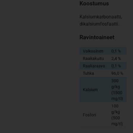
Koostumus
Kalsiumkarbonaatti,
dikalsiumfosfaatti.
Ravintoaineet
Valkuainen
0,1 %
Raakakuitu
2,4 %
Raakarasva
0,1 %
Tuhka
96,0 %
300
g/kg
Kalsium
(1500
mg/tl)
100
g/kg
Fosfori
(500
mg/tl)