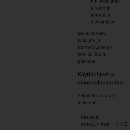
mm. kalsiumin
ja fosforin
normaalin
imeytymisen.
Monivitamiini,
kalsium- ja
fosforitäydennys
koirille. 300 g
pakkaus.
Käyttöohjeet ja
annostelusuositus
Sekoitetaan ruuan
joukkoon.
Kasvavat
pennut, tiineet
1 tl/2