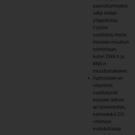
saavuttamiseksi
sekä niiden
ylläpidossa.
Fosfori
osallistuu myös
moneen muuhun
toimintaan,
kuten DNA:n ja
RNA:n
muodostukseen.
Valmisteen eri
vitamiinit
osallistuvat
moneen kehon
eri toimintoihin,
esimerkiksi D3-
vitamiini
mahdollistaa