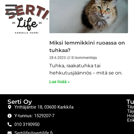
Miksi lemmikkini ruoassa on
tuhkaa?
28.6.2023
Ei kommentteja
Tuhka, raakatuhka tai
hehkutusjäännös – mitä se on.
Lue lisää »
Serti Oy
Tu
Täy
Yrittäjäntie 18, 03600 Karkkila
Täy
Y-tunnus: 1529207-7
Hoi
Eri
010 3190950
Sertilife@sertilife.fi