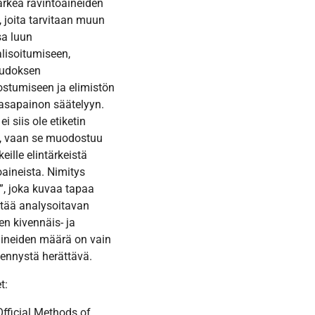
rkeä ravintoaineiden
 joita tarvitaan muun
a luun
lisoitumiseen,
kudoksen
tumiseen ja elimistön
asapainon säätelyyn.
i siis ole etiketin
, vaan se muodostuu
eille elintärkeistä
oaineista. Nimitys
”, joka kuvaa tapaa
tää analysoitavan
en kivennäis- ja
ineiden määrä on vain
nnystä herättävä.
t:
Official Methods of