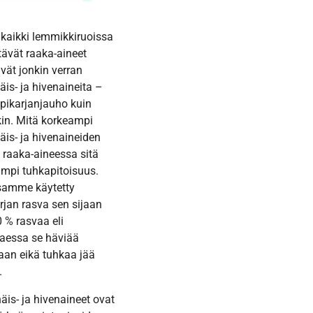
kaikki lemmikkiruoissa
tävät raaka-aineet
ävät jonkin verran
äis- ja hivenaineita –
iipikarjanjauho kuin
in. Mitä korkeampi
äis- ja hivenaineiden
raaka-aineessa sitä
mpi tuhkapitoisuus.
samme käytetty
arjan rasva sen sijaan
 % rasvaa eli
taessa se häviää
an eikä tuhkaa jää
.
äis- ja hivenaineet ovat