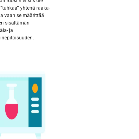
an ruokiin ei siis ole
y ”tuhkaa” yhtenä raaka-
a vaan se määrittää
en sisältämän
äis- ja
inepitoisuuden.