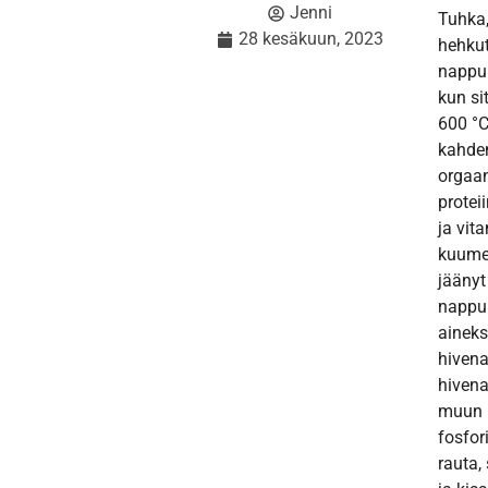
Jenni
Tuhka,
28 kesäkuun, 2023
hehku
nappula
kun s
600 °C
kahden
orgaan
proteii
ja vit
kuumen
jäänyt
nappu
aineks
hivena
hivena
muun 
fosfor
rauta, 