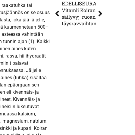
EDELLINEN
SEURAAVA
 raakatuhka tai
Vitamiinien
Koiran
tusjäännös on se osuus
säilyvyys
ruoan
sta, joka jää jäljelle,
täysravinnoissamme
vaihtaminen
itä kuumennetaan 500–
 asteessa vähintään
 tunnin ajan (1). Kaikki
inen aines kuten
ni, rasva, hiilihydraatit
amiinit palavat
nuksessa. Jäljelle
 aines (tuhka) sisältää
lan epäorgaanisen
en eli kivennäis- ja
ineet. Kivennäis- ja
ineisiin lukeutuvat
muassa kalsium,
i, magnesium, natrium,
sinkki ja kupari. Koiran