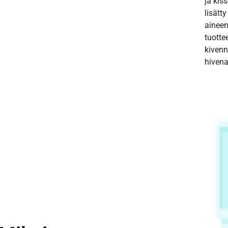
ja kiss
lisätt
aineen
tuotte
kivenn
hivena