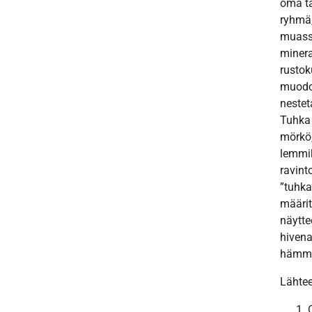
oma tä
ryhmä,
muass
minera
rusto
muodos
nestet
Tuhka e
mörkö
lemmik
ravint
”tuhka
määrit
näytte
hivena
hämme
Lähtee