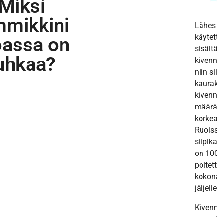
Miksi
mmikkini
Lähes 
käytet
oassa on
sisält
uhkaa?
kivenn
niin s
kaurak
kivenn
määrä 
korkea
Ruois
siipik
on 100
poltet
kokona
jäljelle
Kivenn