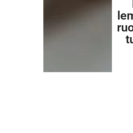
le
ru
t